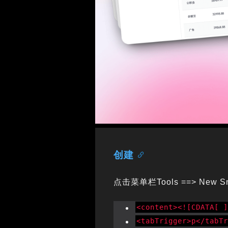
创建
点击菜单栏Tools ==> New 
<content><![CDATA[ 
<tabTrigger>p</tabT