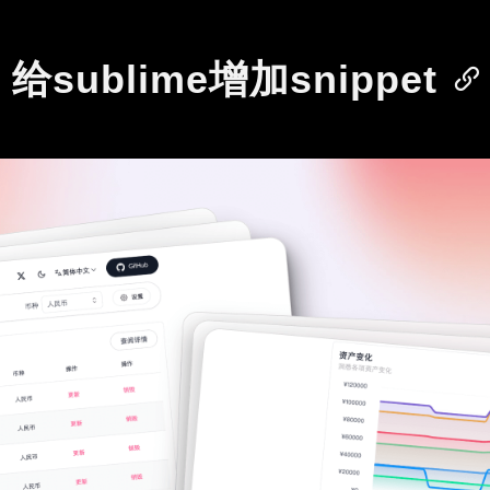
给sublime增加snippet